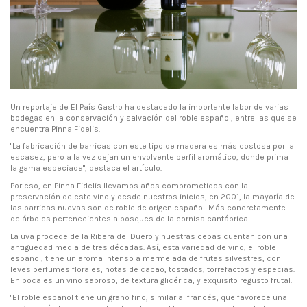
Un reportaje de El País Gastro ha destacado la importante labor de varias
bodegas en la conservación y salvación del roble español, entre las que se
encuentra Pinna Fidelis.
"La fabricación de barricas con este tipo de madera es más costosa por la
escasez, pero a la vez dejan un envolvente perfil aromático, donde prima
la gama especiada", destaca el artículo.
Por eso, en Pinna Fidelis llevamos años comprometidos con la
preservación de este vino y desde nuestros inicios, en 2001, la mayoría de
las barricas nuevas son de roble de origen español. Más concretamente
de árboles pertenecientes a bosques de la cornisa cantábrica.
La uva procede de la Ribera del Duero y nuestras cepas cuentan con una
antigüedad media de tres décadas. Así, esta variedad de vino, el roble
español, tiene un aroma intenso a mermelada de frutas silvestres, con
leves perfumes florales, notas de cacao, tostados, torrefactos y especias.
En boca es un vino sabroso, de textura glicérica, y exquisito regusto frutal.
"El roble español tiene un grano fino, similar al francés, que favorece una