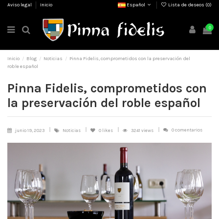
Aviso legal
Inicio
Español
Lista de deseos (
0
)
0
Inicio
Blog
Noticias
Pinna Fidelis, comprometidos con la preservación del
roble español
Pinna Fidelis, comprometidos con
la preservación del roble español
0 comentarios
junio 19, 2023
Noticias
0
likes
3241 views