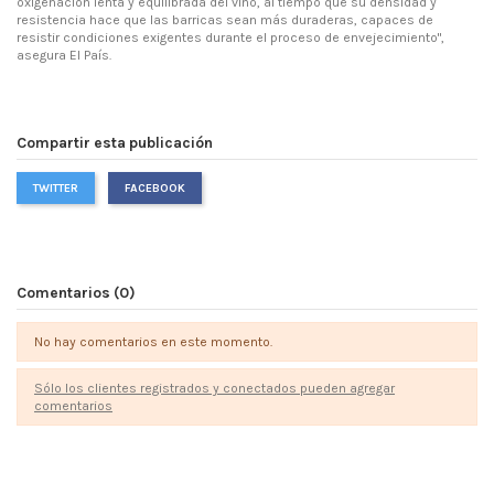
oxigenación lenta y equilibrada del vino, al tiempo que su densidad y
resistencia hace que las barricas sean más duraderas, capaces de
resistir condiciones exigentes durante el proceso de envejecimiento",
asegura El País.
Compartir esta publicación
TWITTER
FACEBOOK
Comentarios (0)
No hay comentarios en este momento.
Sólo los clientes registrados y conectados pueden agregar
comentarios