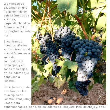
Los viñedos se
extienden en una
franja de más de
seis kilómetros de
anchura,
perpendicular al río
Duero, y de 15 km
de longitud de norte
a sur.
Encontramos
nuestros viñedos
en los páramos del
sur del Duero, en la
zona de
Fompedraza y
Canalejas; y en
zonas más bajas,
en las laderas que
conducen a
Peñafiel.
Hacía la zona norte
se sitúan, en los
municipios de
Peñafiel, Pesquera y
Bocos, para
continuar hacia el norte, en las laderas de Pesquera, Piñel de Abajo y, en el