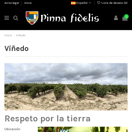
Aviso legal
Inicio
Español
Lista de deseos (
0
)
0
Inicio
Viñedo
Viñedo
Respeto por la tierra
Ubicación