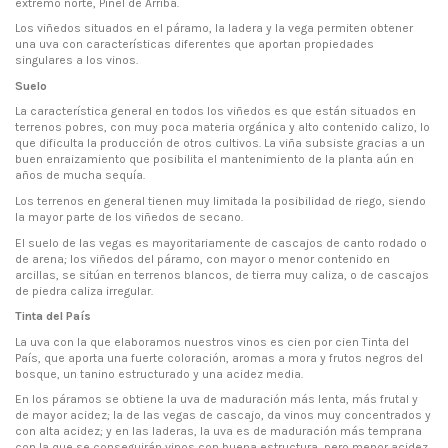
extremo norte, Piñel de Arriba.
Los viñedos situados en el páramo, la ladera y la vega permiten obtener
una uva con características diferentes que aportan propiedades
singulares a los vinos.
Suelo
La característica general en todos los viñedos es que están situados en
terrenos pobres, con muy poca materia orgánica y alto contenido calizo, lo
que dificulta la producción de otros cultivos. La viña subsiste gracias a un
buen enraizamiento que posibilita el mantenimiento de la planta aún en
años de mucha sequía.
Los terrenos en general tienen muy limitada la posibilidad de riego, siendo
la mayor parte de los viñedos de secano.
El suelo de las vegas es mayoritariamente de cascajos de canto rodado o
de arena; los viñedos del páramo, con mayor o menor contenido en
arcillas, se sitúan en terrenos blancos, de tierra muy caliza, o de cascajos
de piedra caliza irregular.
Tinta del País
La uva con la que elaboramos nuestros vinos es cien por cien Tinta del
País, que aporta una fuerte coloración, aromas a mora y frutos negros del
bosque, un tanino estructurado y una acidez media.
En los páramos se obtiene la uva de maduración más lenta, más frutal y
de mayor acidez; la de las vegas de cascajo, da vinos muy concentrados y
con alta acidez; y en las laderas, la uva es de maduración más temprana
con la que se conseguirán vinos con buena estructura, pero menor acidez.